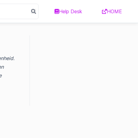
Help Desk
HOME
enheid.
en
e