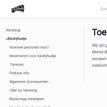
Toe
Vandaag
Bedrijfsuitje
Wij zijn
Hoeveel personen max?
Mama Baz
Reserveren voor bedrijfsuitje
escape r
Tarieven
welkom
lounge, 
Parkeer info
gamecons
Algemene Voorwaarden
Uitje op rekening
Backstage meekijken